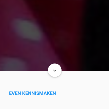
EVEN KENNISMAKEN
Ik ben acteur in de breedste zin van het woord.